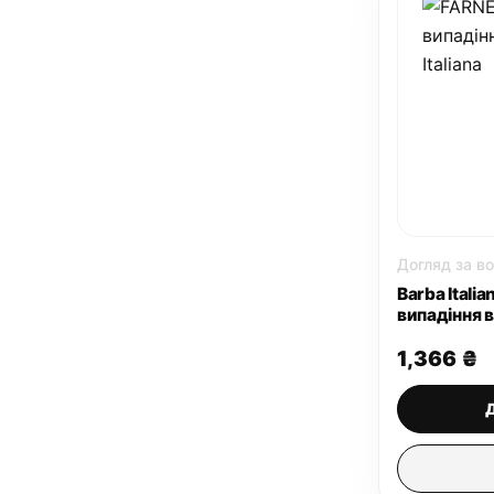
Догляд за в
Barba Itali
випадіння 
1,366
₴