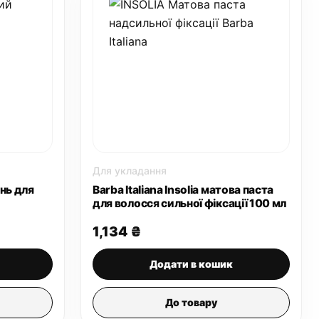
вибрати
на
сторінці
товару
Для укладання
унь для
Barba Italiana Insolia матова паста
для волосся сильної фіксації 100 мл
1,134
₴
Додати в кошик
До товару