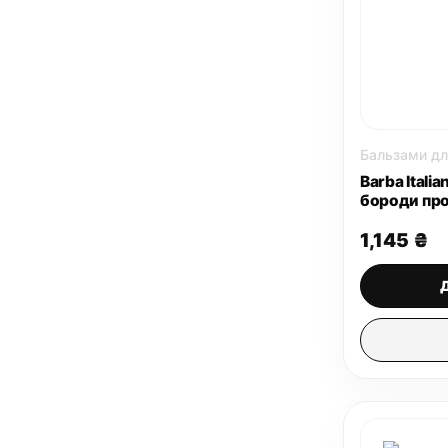
Бальзами дл
Barba Itali
бороди про
мл
1,145
₴