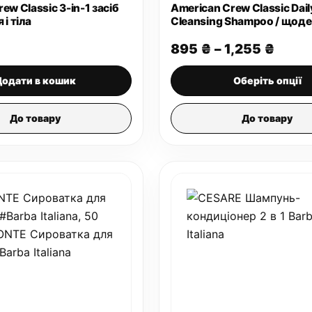
ew Classic 3-in-1 засіб
American Crew Classic Dail
 і тіла
Cleansing Shampoo / щод
шампунь
Діап
895
₴
–
1,255
₴
цін:
від
Додати в кошик
Оберіть опції
895 
до
1,255
До товару
До товару