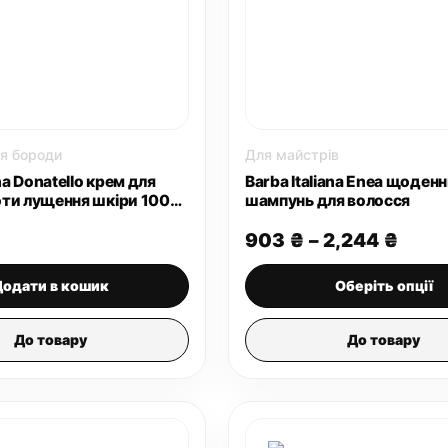
я бороди
Для майстрів
ana Donatello крем для
Barba Italiana Enea щоден
ти лущення шкіри 100
шампунь для волосся
Діап
903
₴
–
2,244
₴
цін:
від
Додати в кошик
Оберіть опції
903 
до
2,24
До товару
До товару