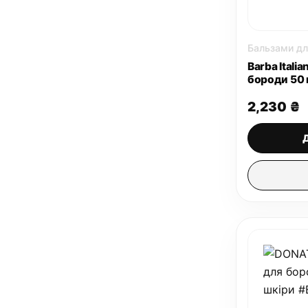
Бальзами дл
Barba Itali
бороди 50 
2,230
₴