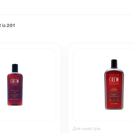
 із 201
Для майстрів