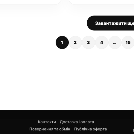
Завантажити щ
1
2
3
4
…
15
Контакти
Доставка і оплата
Повернення та обмін
Публічна оферта