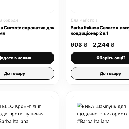
я бороди
Для майстрів
ana Caronte сироватка для
Barba Italiana Cesare шамп
мл
кондиціонер 2 в 1
Діап
903
₴
–
2,244
₴
цін:
від
Додати в кошик
Оберіть опції
903 
до
2,24
До товару
До товару