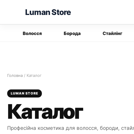
Перейти
Luman Store
до
вмісту
Волосся
Борода
Стайлінг
Головна
/ Каталог
LUMAN STORE
Каталог
Професійна косметика для волосся, бороди, стайл