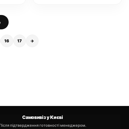
е
16
17
→
Самовивіз у Києві
Після підтвердження готовності менеджером.