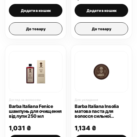
Додати в кошик
Додати в кошик
До товару
До товару
Догляд за волоссям
Для укладання
Barba Italiana Fenice
Barba Italiana Insolia
шампунь для очищення
матова паста для
від лупи 250 мл
волосся сильної
фіксації 100 мл
1,031
₴
1,134
₴