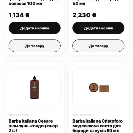
волосся 100 мл
50 мл
1,134
₴
2,230
₴
Додати в кошик
Додати в кошик
До товару
До товару
Для майстрів
Віск та форма
Barba Italiana Cesare
Barba Italiana Cristoforo
шампунь-кондиціонер
моделююча паста для
2 в 1
бороди та вусів 60 мл