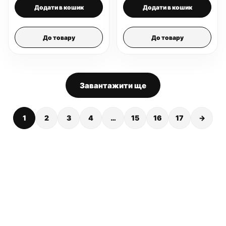
Додати в кошик
Додати в кошик
До товару
До товару
Завантажити ще
1
2
3
4
…
15
16
17
→